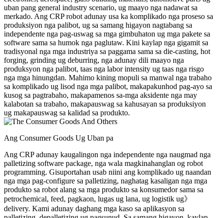
uban pang general industry scenario, ug maayo nga nadawat sa
merkado. Ang CRP robot adunay usa ka komplikado nga proseso sa
produksiyon nga palibot, ug sa samang higayon nagtabang sa
independente nga pag-uswag sa mga gimbuhaton ug mga pakete sa
software sama sa humok nga paglutaw. Kini kaylap nga gigamit sa
tradisyonal nga mga industriya sa paggama sama sa die-casting, hot
forging, grinding ug deburring, nga adunay dili maayo nga
produksyon nga palibot, taas nga labor intensity ug taas nga risgo
nga mga hinungdan. Mahimo kining mopuli sa manwal nga trabaho
sa komplikado ug lisod nga mga palibot, makapakunhod pag-ayo sa
kusog sa pagtrabaho, makapamenos sa-mga aksidente nga may
kalabotan sa trabaho, makapauswag sa kahusayan sa produksiyon
ug makapauswag sa kalidad sa produkto.
Ang Consumer Goods Ug Uban pa
Ang CRP adunay kaugalingon nga independente nga naugmad nga
palletizing software package, nga wala magkinahanglan og robot
programming. Gisuportahan usab niini ang komplikado ug naandan
nga mga pag-configure sa palletizing, naghatag kasaligan nga mga
produkto sa robot alang sa mga produkto sa konsumedor sama sa
petrochemical, feed, pagkaon, lugas ug lana, ug logistik ug》
delivery. Kami adunay daghang mga kaso sa aplikasyon sa
palletizing, depalletizing ug pagsunud. Sa samang higayon, kaylap