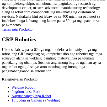
ug kompletong ekipo, namuhunan sa pagtukod ug research ug
development center, masters advanced manufacturing technology
alang sa robot core components, ug makahatag ug customized
services. Nakakuha kini og labaw pa sa 400 nga mga pagtugot sa
intelektwal nga kabtangan ug labaw pa sa 50 nga mga patente sa
pag-imbento.
Tanan nga Produkto
CRP Robotics
Uban sa labaw pa sa 62 nga mga modelo sa industriyal nga mga
robot, ang CRP naghatag og komprehensibo nga robotics nga mga
solusyon alang sa welding, painting, materyal nga pagdumala,
palletizing, ug uban pa. Susihon ang among bug-os nga han-ay sa
mga robot nga gidisenyo aron matubag ang imong mga
panginahanglanon sa automation.
Kategoriya sa Produkto
Welding Robot
Pagdumala sa Robot
Nagtinabangay nga Robot
Tinubdan sa Gahum sa Welding