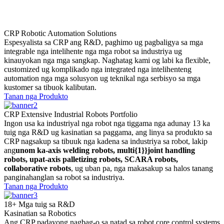
CRP Robotic Automation Solutions
Espesyalista sa CRP ang R&D, paghimo ug pagbaligya sa mga
integrable nga intelihente nga mga robot sa industriya ug
kinauyokan nga mga sangkap. Naghatag kami og labi ka flexible,
customized ug komplikado nga integrated nga intelihenteng
automation nga mga solusyon ug teknikal nga serbisyo sa mga
kustomer sa tibuok kalibutan.
Tanan nga Produkto
CRP Extensive Industrial Robots Portfolio
Ingon usa ka industriyal nga robot nga tiggama nga adunay 13 ka
tuig nga R&D ug kasinatian sa paggama, ang linya sa produkto sa
CRP nagsakup sa tibuuk nga kadena sa industriya sa robot, lakip
ang
unom ka-axis welding robots, multi{1}}joint handling
robots, upat-axis palletizing robots, SCARA robots,
collaborative robots
, ug uban pa, nga makasakup sa halos tanang
panginahanglan sa robot sa industriya.
Tanan nga Produkto
18+ Mga tuig sa R&D
Kasinatian sa Robotics
Ang CRP padayong nagbag-o sa natad sa robot core control systems