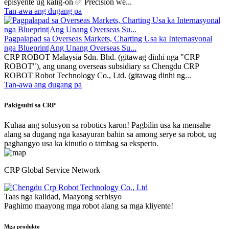
episyente ug kalig-on ✅ Precision we...
Tan-awa ang dugang pa
Pagpalapad sa Overseas Markets, Charting Usa ka Internasyonal
nga Blueprint|Ang Unang Overseas Su...
CRP ROBOT Malaysia Sdn. Bhd. (gitawag dinhi nga "CRP
ROBOT"), ang unang overseas subsidiary sa Chengdu CRP
ROBOT Robot Technology Co., Ltd. (gitawag dinhi ng...
Tan-awa ang dugang pa
Pakigsulti sa CRP
Kuhaa ang solusyon sa robotics karon! Pagbilin usa ka mensahe
alang sa dugang nga kasayuran bahin sa among serye sa robot, ug
paghangyo usa ka kinutlo o tambag sa eksperto.
CRP Global Service Network
Taas nga kalidad, Maayong serbisyo
Paghimo maayong mga robot alang sa mga kliyente!
Mga produkto