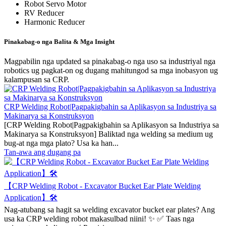
Robot Servo Motor
RV Reducer
Harmonic Reducer
Pinakabag-o nga Balita & Mga Insight
Magpabilin nga updated sa pinakabag-o nga uso sa industriyal nga
robotics ug pagkat-on og dugang mahitungod sa mga inobasyon ug
kalampusan sa CRP.
CRP Welding Robot|Pagpakigbahin sa Aplikasyon sa Industriya sa
Makinarya sa Konstruksyon
[CRP Welding Robot|Pagpakigbahin sa Aplikasyon sa Industriya sa
Makinarya sa Konstruksyon] Baliktad nga welding sa medium ug
bug-at nga mga plato? Usa ka han...
Tan-awa ang dugang pa
【CRP Welding Robot - Excavator Bucket Ear Plate Welding
Application】🛠️
Nag-atubang sa hagit sa welding excavator bucket ear plates? Ang
usa ka CRP welding robot makasulbad niini! ✨ ✅ Taas nga