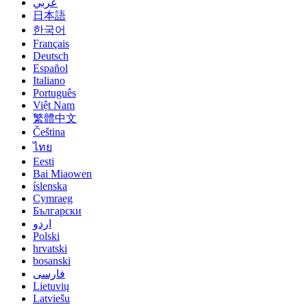
عربي
日本語
한국어
Français
Deutsch
Español
Italiano
Português
Việt Nam
繁體中文
Čeština
ไทย
Eesti
Bai Miaowen
íslenska
Cymraeg
Български
اردو
Polski
hrvatski
bosanski
فارسی
Lietuvių
Latviešu