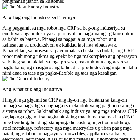
panginahanglanon sa kustomer.
Ang Bag-ong Industriya sa Enerhiya
Ang paggamit sa mga robot nga CRP sa bag-ong industriya sa
enerhiya - nga industriya sa photovoltaic nag-una nga gikonsentrar
sa bahin sa baterya. Pinaagi sa pagpaila sa mga robot, ang
kahusayan sa produksiyon ug kalidad labi nga gipauswag.
Pananglitan, sa proseso sa pagdumala sa basket sa bulak, ang CRP
robot mahimong tukma ug epektibo nga makompleto ang operasyon
sa bukag sa bulak tali sa mga proseso, makunhuran ang gasto sa
pagtrabaho, ug masiguro ang kalidad sa produkto. Ang mga bentaha
niini anaa sa taas nga pagka-flexible ug taas nga kasaligan.
Ang Kinatibuk-ang Industriya
Hingpit nga gigamit sa CRP ang lig-on nga bentaha sa kalig-on
pinaagi sa pagsalig sa pagbag-o sa teknolohiya ug pagtipon sa mga
sistema sa robot. Sa kinatibuk-ang industriya, ang mga robot sa CRP
kaylap nga gigamit sa nagkalain-laing mga himan sa makina (CNC,
pipe bending, bending, stamping, die casting, injection molding),
steel metalurgy, refractory nga mga materyales ug uban pang mga
natad, ug gitabonan pag-ayo sa muwebles, appliances sa balay,
electronics, aerospace, glass building materials, automotive parts ug