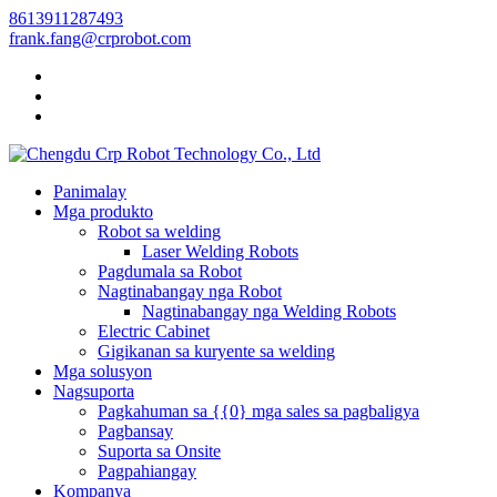
8613911287493
frank.fang@crprobot.com
Panimalay
Mga produkto
Robot sa welding
Laser Welding Robots
Pagdumala sa Robot
Nagtinabangay nga Robot
Nagtinabangay nga Welding Robots
Electric Cabinet
Gigikanan sa kuryente sa welding
Mga solusyon
Nagsuporta
Pagkahuman sa {{0} mga sales sa pagbaligya
Pagbansay
Suporta sa Onsite
Pagpahiangay
Kompanya