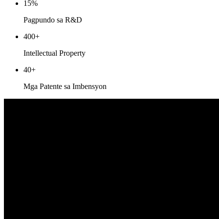
15
%
Pagpundo sa R&D
400
+
Intellectual Property
40
+
Mga Patente sa Imbensyon