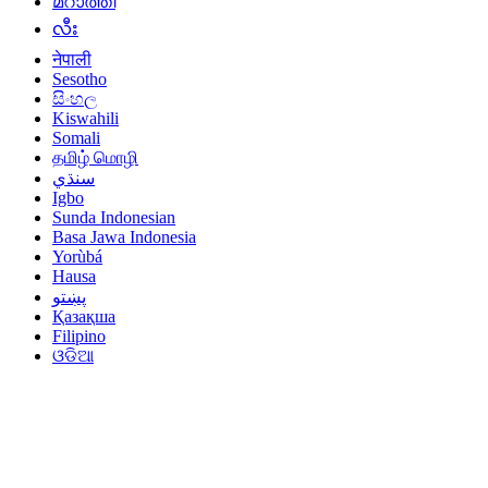
മറാത്തി
လီး
नेपाली
Sesotho
සිංහල
Kiswahili
Somali
தமிழ் மொழி
سنڌي
Igbo
Sunda Indonesian
Basa Jawa Indonesia
Yorùbá
Hausa
پښتو
Қазақша
Filipino
ଓଡିଆ