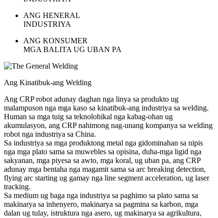
ANG HENERAL
INDUSTRIYA
ANG KONSUMER
MGA BALITA UG UBAN PA
Ang Kinatibuk-ang Welding
Ang CRP robot adunay daghan nga linya sa produkto ug
malampuson nga mga kaso sa kinatibuk-ang industriya sa welding.
Human sa mga tuig sa teknolohikal nga kabag-ohan ug
akumulasyon, ang CRP nahimong nag-unang kompanya sa welding
robot nga industriya sa China.
Sa industriya sa mga produktong metal nga gidominahan sa nipis
nga mga plato sama sa muwebles sa opisina, duha-mga ligid nga
sakyanan, mga piyesa sa awto, mga koral, ug uban pa, ang CRP
adunay mga bentaha nga magamit sama sa arc breaking detection,
flying arc starting ug gamay nga line segment acceleration, ug laser
tracking.
Sa medium ug baga nga industriya sa paghimo sa plato sama sa
makinarya sa inhenyero, makinarya sa pagmina sa karbon, mga
dalan ug tulay, istruktura nga asero, ug makinarya sa agrikultura,