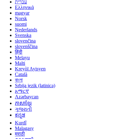
עברית
Ελληνικά
magyar
Norsk
suomi
Nederlands
Svenska
slovenčina
slovenščina
हिंदी
Melayu
Malti
Kreyòl Ayisyen
Català
বাংলা
Srbija jezik (latinica)
አማርኛ
Azərbaycan
ភាសាខ្មែរ
ગુજરાતી
ಕನ್ನಡ
Kurdî
Malagasy
मराठी