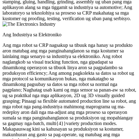
stamping, gluing, handling, grinding, assembly ug uban pang mga
aplikasyon alang sa mga tiggamit sa industriya sa automotive; Ang
laboratoryo sa teknolohiya sa proseso sa CRP makahatag sa mga
kustomer og proofing, testing, verification ug uban pang serbisyo.
Ang Industriya sa Elektroniko
Ang mga robot sa CRP nagsakup sa tibuuk nga hanay sa produkto
aron matubag ang mga panginahanglanon sa mga kostumer sa
lainlaing mga senaryo sa industriya sa elektroniko. Ang robot
naglangkob sa visual tracking function, nga gipadapat sa
dinamikong operasyon sa tibuok linya aron sa pagpalambo sa
produksyon efficiency; Ang among pagkolekta sa datos sa robot ug
mga protocol sa komunikasyon bukas, nga makatagbo sa
dinamikong pagsubay sa datos sa mga robot sa normal nga
pagplano; Naghatag usab kami og mga sensor sa panan-aw sa robot,
ug sa praktikal nga mga aplikasyon, 2D ug 3D visually guided
grasping; Pinaagi sa flexible automated production line sa robot, ang
mga robot nga pang-industriya mahimong maprograma ug ma-
redeploy aron dali nga ma-adjust ang mga proseso sa operasyon
sumala sa mga panginahanglanon sa produksiyon ug mopahiangay
sa gagmay nga-batch, multi{4}}variety production modes.
Makapauswag kini sa kahusayan sa produksiyon sa kostumer,
makunhuran ang gasto sa pag-operate, ug matubag ang mga