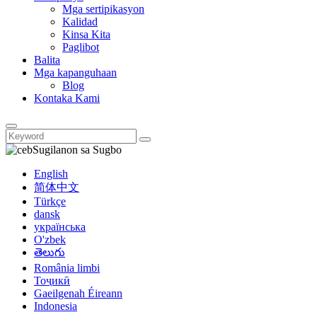
Mga sertipikasyon
Kalidad
Kinsa Kita
Paglibot
Balita
Mga kapanguhaan
Blog
Kontaka Kami
Sugilanon sa Sugbo
English
简体中文
Türkçe
dansk
українська
O'zbek
తెలుగు
România limbi
Тоҷикӣ
Gaeilgenah Éireann
Indonesia