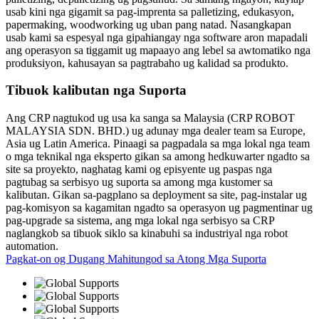
usab kini nga gigamit sa pag-imprenta sa palletizing, edukasyon,
papermaking, woodworking ug uban pang natad. Nasangkapan
usab kami sa espesyal nga gipahiangay nga software aron mapadali
ang operasyon sa tiggamit ug mapaayo ang lebel sa awtomatiko nga
produksiyon, kahusayan sa pagtrabaho ug kalidad sa produkto.
Tibuok kalibutan nga Suporta
Ang CRP nagtukod ug usa ka sanga sa Malaysia (CRP ROBOT
MALAYSIA SDN. BHD.) ug adunay mga dealer team sa Europe,
Asia ug Latin America. Pinaagi sa pagpadala sa mga lokal nga team
o mga teknikal nga eksperto gikan sa among hedkuwarter ngadto sa
site sa proyekto, naghatag kami og episyente ug paspas nga
pagtubag sa serbisyo ug suporta sa among mga kustomer sa
kalibutan. Gikan sa-pagplano sa deployment sa site, pag-instalar ug
pag-komisyon sa kagamitan ngadto sa operasyon ug pagmentinar ug
pag-upgrade sa sistema, ang mga lokal nga serbisyo sa CRP
naglangkob sa tibuok siklo sa kinabuhi sa industriyal nga robot
automation.
Pagkat-on og Dugang Mahitungod sa Atong Mga Suporta