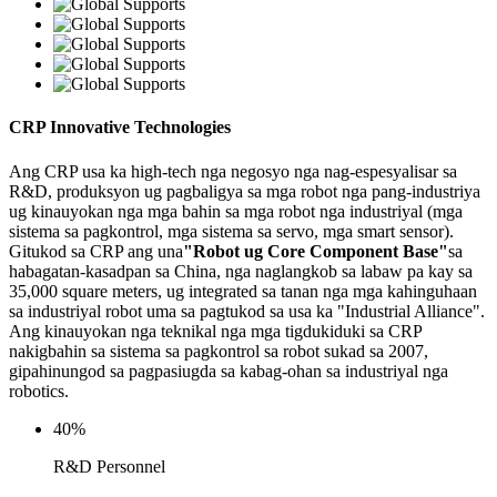
CRP Innovative Technologies
Ang CRP usa ka high-tech nga negosyo nga nag-espesyalisar sa
R&D, produksyon ug pagbaligya sa mga robot nga pang-industriya
ug kinauyokan nga mga bahin sa mga robot nga industriyal (mga
sistema sa pagkontrol, mga sistema sa servo, mga smart sensor).
Gitukod sa CRP ang una
"Robot ug Core Component Base"
sa
habagatan-kasadpan sa China, nga naglangkob sa labaw pa kay sa
35,000 square meters, ug integrated sa tanan nga mga kahinguhaan
sa industriyal robot uma sa pagtukod sa usa ka "Industrial Alliance".
Ang kinauyokan nga teknikal nga mga tigdukiduki sa CRP
nakigbahin sa sistema sa pagkontrol sa robot sukad sa 2007,
gipahinungod sa pagpasiugda sa kabag-ohan sa industriyal nga
robotics.
40
%
R&D Personnel