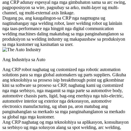
ang CRP adunay espesyal nga mga gimbuhaton sama sa arc swing,
pagpoposisyon sa wire, pagsubay sa arko, multi-layer ug multi-
channel, ug multi-external axis linkage.
Dugang pa, ang kaugalingon-sa CRP nga nagmugna ug
nagtinabangay nga welding robot, laser welding robot ug lainlain
nga taas-performance nga hingpit nga digital communication
welding machines daling makatubag sa mga panginahanglanon sa
produksiyon sa welding industry ug makapausbaw sa produksiyon
sa mga kustomer ug kasinatian sa user.
Ang Industriya sa Auto
Ang CRP robot naghatag ug customized nga robotic automation
solutions para sa mga global automakers ug parts suppliers. Gikuha
ang teknolohiya sa proseso isip breakthrough point ug gikombinar
kini sa software sa proseso sa CRP, naghatag kami ug customized
nga mga serbisyo, nga magamit sa mga parte sa automotive body,
automotive chassis parts, ligid, bag-ong enerhiya nga tulo-electric,
automotive interior ug exterior nga dekorasyon, automotive
electronics manufacturing, ug uban pa, aron matubag ang
panginahanglan sa merkado sa mga panginahanglanon sa merkado
sa global nga mga kustomer.
Ang CRP naghatag og mga teknolohiya sa aplikasyon, konsultasyon
sa serbisyo ug mga solusyon alang sa spot welding, arc welding,